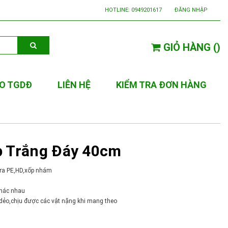
HOTLINE:
0949201617
ĐĂNG NHẬP
GIỎ HÀNG
(
)
O TGDĐ
LIÊN HỆ
KIỂM TRA ĐƠN HÀNG
p Trắng Đáy 40cm
hựa PE,HD,xốp nhám
khác nhau
 dẻo,chịu được các vật nặng khi mang theo