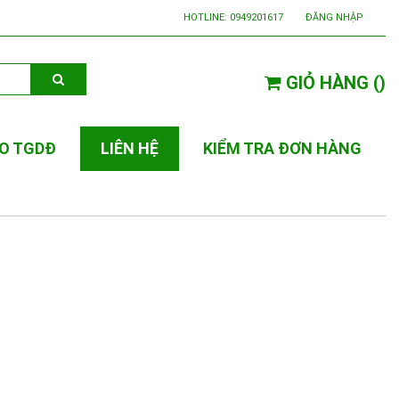
HOTLINE:
0949201617
ĐĂNG NHẬP
GIỎ HÀNG
(
)
O TGDĐ
LIÊN HỆ
KIỂM TRA ĐƠN HÀNG