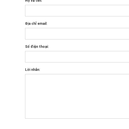
Họ và tên:
Địa chỉ email:
Số điện thoại:
Lời nhắn: