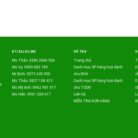
ĐT/ZALO/LINE
HỖ TRỢ
H
Ms Thảo: 0286 2566 506
Trang chủ
T
Ms Vy: 0909 682 189
Danh mục SP hàng hoá dành
D
Mr Bình: 0973 243 050
cho BHX
c
Ms Thảo: 0827 158 413
Danh mục SP hàng hoá dành
D
h
Ms Mỹ Anh: 0962 981 017
cho TGDĐ
c
Ms Hiền: 0961 208 617
Liên hệ
L
KIỂM TRA ĐƠN HÀNG
K