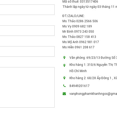
Mã số thuế: 0313517406
Thành lập ngày từ ngày 03 tháng 11 
ĐT/ZALO/LINE:
Ms Thảo 0286 2566 506
Ms Vy 0909 682 189
Mr Bình 0973 243 050
Ms Thảo 0827 158 413
Ms Mỹ Anh 0962 981 017
Ms Hiền 0961 208 617
Văn phòng: 69/23/13 Đường Số 3,
Kho hàng 1: 310/6 Nguyễn Thị T
Hồ Chí Minh
Kho hàng 2: 68/2X Ấp Đông 1 , X
84949201617
vanphongphamkhanhngoc@gmai