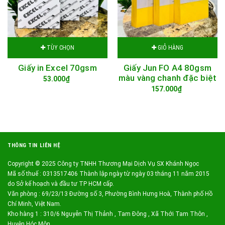
TÙY CHỌN
GIỎ HÀNG
Giấy in Excel 70gsm
Giấy Jun FO A4 80gsm
màu vàng chanh đặc biệt
53.000₫
157.000₫
THÔNG TIN LIÊN HỆ
Copyright © 2025 Công ty TNHH Thương Mại Dịch Vụ SX Khánh Ngọc
Mã số thuế : 0313517406 Thành lập ngày từ ngày 03 tháng 11 năm 2015
do Sở kế hoạch và đầu tư TP HCM cấp.
Văn phòng : 69/23/13 Đường số 3, Phường Bình Hưng Hoà, Thành phố Hồ
Chí Minh, Việt Nam.
Kho hàng 1 : 310/6 Nguyễn Thị Thảnh , Tam Đông , Xã Thới Tam Thôn ,
Huyện Hóc Môn