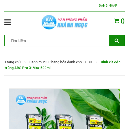
ĐĂNG NHẬP
(
)
Trang chủ
Danh mục SP hàng hóa dành cho TGDĐ
Bình xịt côn
trùng ARS Pro X-Max 500ml