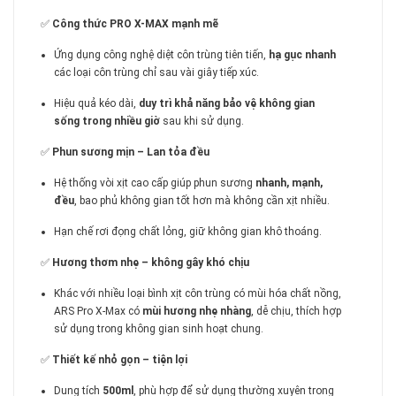
✅
Công thức PRO X-MAX mạnh mẽ
Ứng dụng công nghệ diệt côn trùng tiên tiến,
hạ gục nhanh
các loại côn trùng chỉ sau vài giây tiếp xúc.
Hiệu quả kéo dài,
duy trì khả năng bảo vệ không gian
sống trong nhiều giờ
sau khi sử dụng.
✅
Phun sương mịn – Lan tỏa đều
Hệ thống vòi xịt cao cấp giúp phun sương
nhanh, mạnh,
đều
, bao phủ không gian tốt hơn mà không cần xịt nhiều.
Hạn chế rơi đọng chất lỏng, giữ không gian khô thoáng.
✅
Hương thơm nhẹ – không gây khó chịu
Khác với nhiều loại bình xịt côn trùng có mùi hóa chất nồng,
ARS Pro X-Max có
mùi hương nhẹ nhàng
, dễ chịu, thích hợp
sử dụng trong không gian sinh hoạt chung.
✅
Thiết kế nhỏ gọn – tiện lợi
Dung tích
500ml
, phù hợp để sử dụng thường xuyên trong