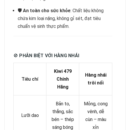
🛡️ An toàn cho sức khỏe
: Chất liệu không
chứa kim loại nặng, không gỉ sét, đạt tiêu
chuẩn vệ sinh thực phẩm.
🚫
PHÂN BIỆT VỚI HÀNG NHÁI
Kiwi 479
Hàng nhái
Tiêu chí
Chính
trôi nổi
Hãng
Bản to,
Mỏng, cong
thẳng, sắc
vênh, dễ
Lưỡi dao
bén – thép
cùn – màu
sáng bóng
xỉn