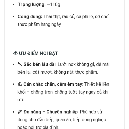
Trọng lượng:
~110g
Công dụng:
Thái thịt, rau củ, cá phi lê, sơ chế
thực phẩm hàng ngày
🌟
ƯU ĐIỂM NỔI BẬT
🔪 Sắc bén lâu dài
: Lưỡi inox không gỉ, dễ mài
bén lại, cắt mượt, không nát thực phẩm.
💪 Cán chắc chắn, cầm êm tay
: Thiết kế liền
khối – chống trơn, chống tuột tay ngay cả khi
ướt.
🍖 Đa năng – Chuyên nghiệp
: Phù hợp sử
dụng cho đầu bếp, quán ăn, bếp công nghiệp
hoặc nội trợ gia đình.