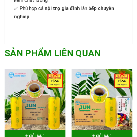
kém chất lượng.
✅ Phù hợp cả
nội trợ gia đình
lẫn
bếp chuyên
nghiệp
.
SẢN PHẨM LIÊN QUAN
SALE
SALE
GIỎ HÀNG
GIỎ HÀNG