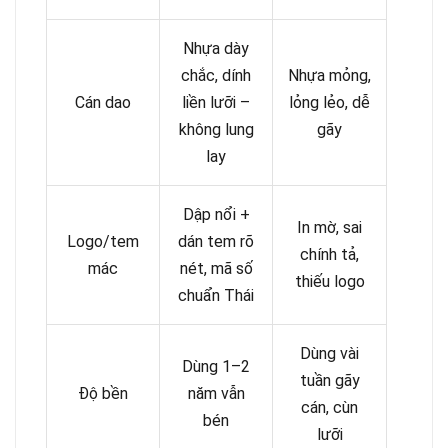
Nhựa dày
chắc, dính
Nhựa mỏng,
Cán dao
liền lưỡi –
lỏng lẻo, dễ
không lung
gãy
lay
Dập nổi +
In mờ, sai
Logo/tem
dán tem rõ
chính tả,
mác
nét, mã số
thiếu logo
chuẩn Thái
Dùng vài
Dùng 1–2
tuần gãy
Độ bền
năm vẫn
cán, cùn
bén
lưỡi