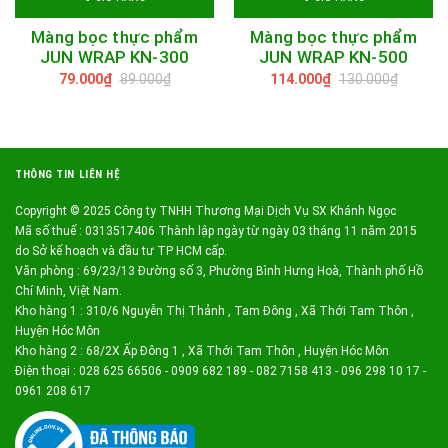
Màng bọc thực phẩm
Màng bọc thực phẩm
JUN WRAP KN-300
JUN WRAP KN-500
79.000₫
89.000₫
114.000₫
130.000₫
THÔNG TIN LIÊN HỆ
Copyright © 2025 Công ty TNHH Thương Mại Dịch Vụ SX Khánh Ngọc
Mã số thuế : 0313517406 Thành lập ngày từ ngày 03 tháng 11 năm 2015
do Sở kế hoạch và đầu tư TP HCM cấp.
Văn phòng : 69/23/13 Đường số 3, Phường Bình Hưng Hoà, Thành phố Hồ
Chí Minh, Việt Nam.
Kho hàng 1 : 310/6 Nguyễn Thị Thảnh , Tam Đông , Xã Thới Tam Thôn ,
Huyện Hóc Môn
Kho hàng 2 : 68/2X Ấp Đông 1 , Xã Thới Tam Thôn , Huyện Hóc Môn
Điện thoại : 028 625 66506 - 0909 682 189 - 082 7158 413 - 096 298 10 17 -
0961 208 617