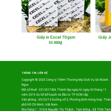
Giấy 
Giấy in Excel 70gsm
TÙY CHỌN
53.000₫
THÔNG TIN LIÊN HỆ
Copyright © 2025 Công ty TNHH Thương Mại Dịch Vụ SX Khánh
Ngọc
Mã số thuế : 0313517406 Thành lập ngày từ ngày 03 tháng 11
năm 2015 do Sở kế hoạch và đầu tư TP HCM cấp.
Văn phòng : 69/23/13 Đường số 3, Phường Bình Hưng Hoà, Thàn
phố Hồ Chí Minh, Việt Nam.
Kho hàng 1 : 310/6 Nguyễn Thị Thảnh , Tam Đông , Xã Thới Tam