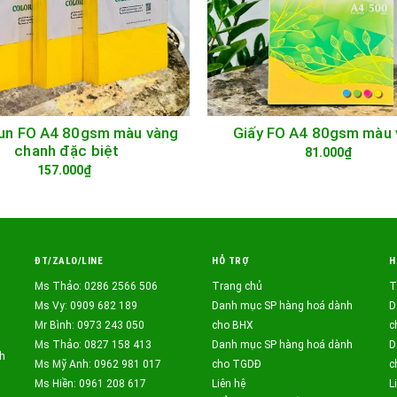
Jun FO A4 80gsm màu vàng
Giấy FO A4 80gsm màu 
GIỎ HÀNG
GIỎ HÀNG
chanh đặc biệt
81.000₫
157.000₫
ĐT/ZALO/LINE
HỖ TRỢ
H
Ms Thảo: 0286 2566 506
Trang chủ
T
Ms Vy: 0909 682 189
Danh mục SP hàng hoá dành
D
Mr Bình: 0973 243 050
cho BHX
c
Ms Thảo: 0827 158 413
Danh mục SP hàng hoá dành
D
h
Ms Mỹ Anh: 0962 981 017
cho TGDĐ
c
Ms Hiền: 0961 208 617
Liên hệ
L