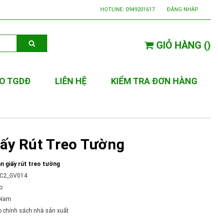
HOTLINE:
0949201617
ĐĂNG NHẬP
GIỎ HÀNG
(
)
O TGDĐ
LIÊN HỆ
KIỂM TRA ĐƠN HÀNG
ấy Rút Treo Tường
n giấy rút treo tường
DC2_GV014
o
 Nam
hính sách nhà sản xuất