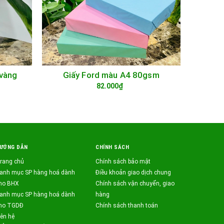
vàng
Giấy Ford màu A4 80gsm
Giấy bì
TÙY CHỌN
82.000₫
ƯỚNG DẪN
CHÍNH SÁCH
rang chủ
Chính sách bảo mật
anh mục SP hàng hoá dành
Điều khoản giao dịch chung
ho BHX
Chính sách vận chuyển, giao
anh mục SP hàng hoá dành
hàng
ho TGDĐ
Chính sách thanh toán
iên hệ