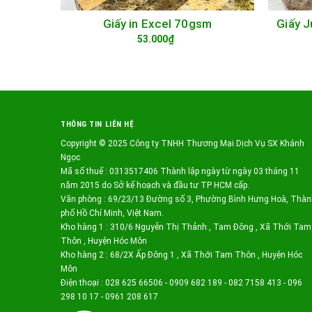
Giấy 
Giấy in Excel 70gsm
TÙY CHỌN
53.000₫
THÔNG TIN LIÊN HỆ
Copyright © 2025 Công ty TNHH Thương Mại Dịch Vụ SX Khánh
Ngọc
Mã số thuế : 0313517406 Thành lập ngày từ ngày 03 tháng 11
năm 2015 do Sở kế hoạch và đầu tư TP HCM cấp.
Văn phòng : 69/23/13 Đường số 3, Phường Bình Hưng Hoà, Thàn
phố Hồ Chí Minh, Việt Nam.
Kho hàng 1 : 310/6 Nguyễn Thị Thảnh , Tam Đông , Xã Thới Tam
Thôn , Huyện Hóc Môn
Kho hàng 2 : 68/2X Ấp Đông 1 , Xã Thới Tam Thôn , Huyện Hóc
Môn
Điện thoại : 028 625 66506 - 0909 682 189 - 082 7158 413 - 096
298 10 17 - 0961 208 617