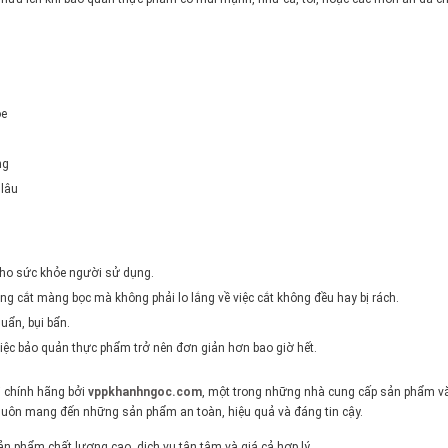
ỏe
ng
 lâu
 cho sức khỏe người sử dụng.
dàng cắt màng bọc mà không phải lo lắng về việc cắt không đều hay bị rách.
huẩn, bụi bẩn.
việc bảo quản thực phẩm trở nên đơn giản hơn bao giờ hết.
chính hãng bởi
vppkhanhngoc.com
, một trong những nhà cung cấp sản phẩm văn
luôn mang đến những sản phẩm an toàn, hiệu quả và đáng tin cậy.
 phẩm chất lượng cao, dịch vụ tận tâm và giá cả hợp lý.