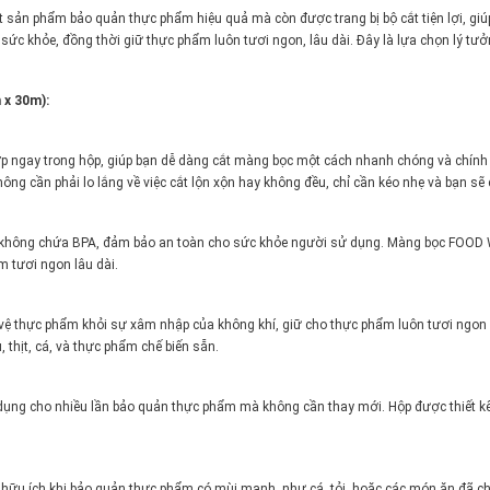
 sản phẩm bảo quản thực phẩm hiệu quả mà còn được trang bị bộ cắt tiện lợi, giú
c khỏe, đồng thời giữ thực phẩm luôn tươi ngon, lâu dài. Đây là lựa chọn lý tưở
x 30m):
p ngay trong hộp, giúp bạn dễ dàng cắt màng bọc một cách nhanh chóng và chính 
ông cần phải lo lắng về việc cắt lộn xộn hay không đều, chỉ cần kéo nhẹ và bạn 
p, không chứa BPA, đảm bảo an toàn cho sức khỏe người sử dụng. Màng bọc FOOD 
m tươi ngon lâu dài.
thực phẩm khỏi sự xâm nhập của không khí, giữ cho thực phẩm luôn tươi ngon mà
, thịt, cá, và thực phẩm chế biến sẵn.
ụng cho nhiều lần bảo quản thực phẩm mà không cần thay mới. Hộp được thiết k
u ích khi bảo quản thực phẩm có mùi mạnh, như cá, tỏi, hoặc các món ăn đã chế 