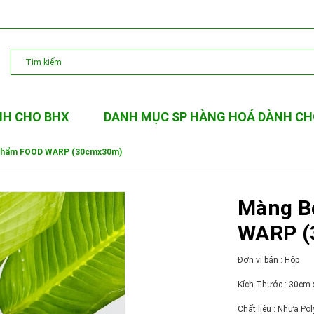
NH CHO BHX
DANH MỤC SP HÀNG HOÁ DÀNH CH
phẩm FOOD WARP (30cmx30m)
Màng B
WARP (
Đơn vị bán : Hộp
Kích Thước :
30cm 
Chất liệu :
Nhựa Poly