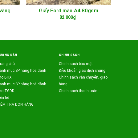
vàng
Giấy Ford màu A4 80gsm
Giấy bì
TÙY CHỌN
82.000₫
ƯỚNG DẪN
CHÍNH SÁCH
rang chủ
Chính sách bảo mật
anh mục SP hàng hoá dành
Điều khoản giao dịch chung
ho BHX
Chính sách vận chuyển, giao
anh mục SP hàng hoá dành
hàng
ho TGDĐ
Chính sách thanh toán
iên hệ
IỂM TRA ĐƠN HÀNG