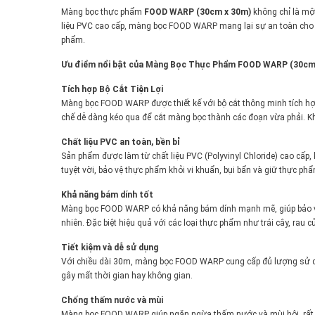
Màng bọc thực phẩm
FOOD WARP (30cm x 30m)
không chỉ là một
liệu PVC cao cấp, màng bọc FOOD WARP mang lại sự an toàn cho sứ
phẩm.
Ưu điểm nổi bật của Màng Bọc Thực Phẩm FOOD WARP (30cm 
Tích hợp Bộ Cắt Tiện Lợi
Màng bọc FOOD WARP được thiết kế với bộ cắt thông minh tích hợ
chế dễ dàng kéo qua để cắt màng bọc thành các đoạn vừa phải. Kh
Chất liệu PVC an toàn, bền bỉ
Sản phẩm được làm từ chất liệu PVC (Polyvinyl Chloride) cao cấ
tuyệt vời, bảo vệ thực phẩm khỏi vi khuẩn, bụi bẩn và giữ thực phẩ
Khả năng bám dính tốt
Màng bọc FOOD WARP có khả năng bám dính mạnh mẽ, giúp bảo vệ 
nhiên. Đặc biệt hiệu quả với các loại thực phẩm như trái cây, rau củ
Tiết kiệm và dễ sử dụng
Với chiều dài 30m, màng bọc FOOD WARP cung cấp đủ lượng sử d
gây mất thời gian hay không gian.
Chống thấm nước và mùi
Màng bọc FOOD WARP giúp ngăn ngừa thấm nước và mùi hôi, rất hữ