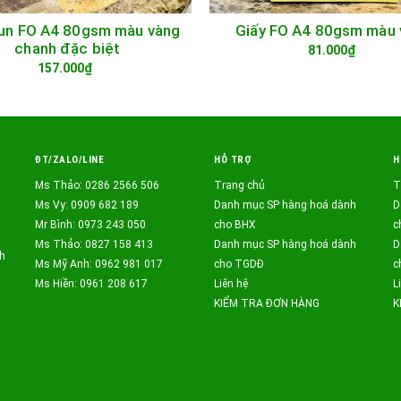
Jun FO A4 80gsm màu vàng
Giấy FO A4 80gsm màu 
GIỎ HÀNG
GIỎ HÀNG
chanh đặc biệt
81.000₫
157.000₫
ĐT/ZALO/LINE
HỖ TRỢ
H
Ms Thảo: 0286 2566 506
Trang chủ
T
Ms Vy: 0909 682 189
Danh mục SP hàng hoá dành
D
Mr Bình: 0973 243 050
cho BHX
c
Ms Thảo: 0827 158 413
Danh mục SP hàng hoá dành
D
h
Ms Mỹ Anh: 0962 981 017
cho TGDĐ
c
Ms Hiền: 0961 208 617
Liên hệ
L
KIỂM TRA ĐƠN HÀNG
K