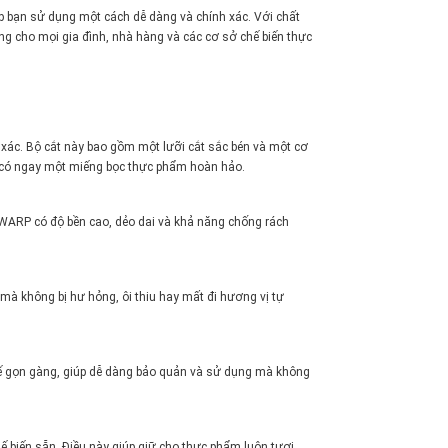
p bạn sử dụng một cách dễ dàng và chính xác. Với chất
ng cho mọi gia đình, nhà hàng và các cơ sở chế biến thực
xác. Bộ cắt này bao gồm một lưỡi cắt sắc bén và một cơ
sẽ có ngay một miếng bọc thực phẩm hoàn hảo.
WARP có độ bền cao, dẻo dai và khả năng chống rách
 không bị hư hỏng, ôi thiu hay mất đi hương vị tự
ế gọn gàng, giúp dễ dàng bảo quản và sử dụng mà không
biến sẵn. Điều này giúp giữ cho thực phẩm luôn tươi