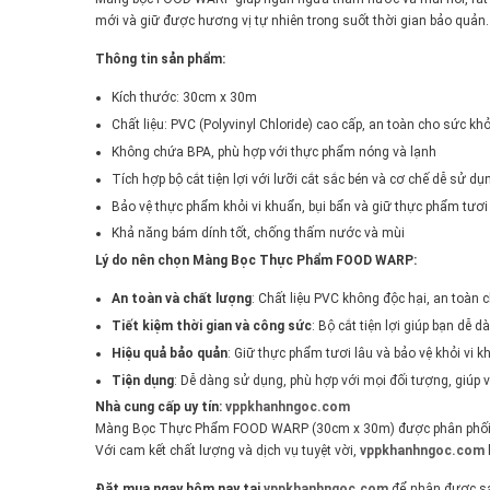
mới và giữ được hương vị tự nhiên trong suốt thời gian bảo quản.
Thông tin sản phẩm:
Kích thước: 30cm x 30m
Chất liệu: PVC (Polyvinyl Chloride) cao cấp, an toàn cho sức kh
Không chứa BPA, phù hợp với thực phẩm nóng và lạnh
Tích hợp bộ cắt tiện lợi với lưỡi cắt sắc bén và cơ chế dễ sử dụ
Bảo vệ thực phẩm khỏi vi khuẩn, bụi bẩn và giữ thực phẩm tươi
Khả năng bám dính tốt, chống thấm nước và mùi
Lý do nên chọn Màng Bọc Thực Phẩm FOOD WARP:
An toàn và chất lượng
: Chất liệu PVC không độc hại, an toàn
Tiết kiệm thời gian và công sức
: Bộ cắt tiện lợi giúp bạn dễ 
Hiệu quả bảo quản
: Giữ thực phẩm tươi lâu và bảo vệ khỏi vi k
Tiện dụng
: Dễ dàng sử dụng, phù hợp với mọi đối tượng, giúp 
Nhà cung cấp uy tín:
vppkhanhngoc.com
Màng Bọc Thực Phẩm FOOD WARP (30cm x 30m) được phân phối 
Với cam kết chất lượng và dịch vụ tuyệt vời,
vppkhanhngoc.com
Đặt mua ngay hôm nay tại
vppkhanhngoc.com
để nhận được sản