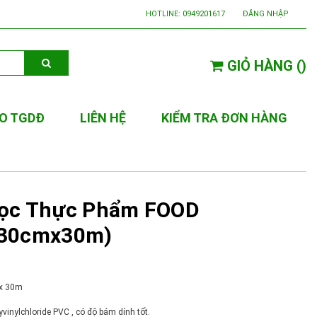
HOTLINE:
0949201617
ĐĂNG NHẬP
GIỎ HÀNG
(
)
O TGDĐ
LIÊN HỆ
KIỂM TRA ĐƠN HÀNG
ọc Thực Phẩm FOOD
30cmx30m)
x 30m
vinylchloride PVC , có độ bám dính tốt.