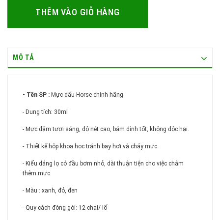
THÊM VÀO GIỎ HÀNG
MÔ TẢ
- Tê
n SP :
Mực dấu Horse chính hãng
- Dung tích: 30ml
- Mực đậm tươi sáng, độ nét cao, bám dính tốt, không độc hại.
- Thiết kế hộp khoa học tránh bay hơi và chảy mực.
- Kiểu dáng lọ có đầu bơm nhỏ, dài thuận tiện cho việc châm
thêm mực
- Màu : xanh, đỏ, đen
- Quy cách đóng gói: 12 chai/ lố