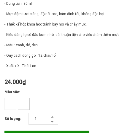
- Dung tích: 30ml
- Mực đậm tươi sáng, độ nét cao, bám dính tốt, không độc hại.
- Thiết kế hộp khoa học tránh bay hơi và chảy mực.
- Kiểu dáng lọ có đầu bơm nhỏ, dài thuận tiện cho việc châm thêm mực
- Màu : xanh, đỏ, đen
- Quy cách đóng gói: 12 chai/ lố
- Xuất xứ : Thái Lan
24.000₫
Màu sắc:
Số lượng: