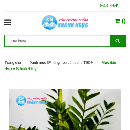
ĐĂNG NHẬP
(
)
Trang chủ
Danh mục SP hàng hóa dành cho TGDĐ
Mực dấu
Horse (Chính Hãng)