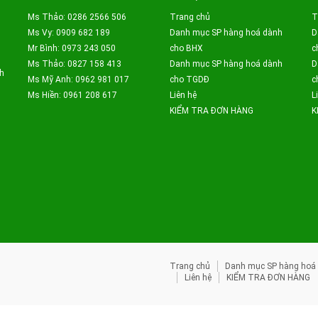
Ms Thảo: 0286 2566 506
Trang chủ
T
Ms Vy: 0909 682 189
Danh mục SP hàng hoá dành
D
Mr Bình: 0973 243 050
cho BHX
c
Ms Thảo: 0827 158 413
Danh mục SP hàng hoá dành
D
h
Ms Mỹ Anh: 0962 981 017
cho TGDĐ
c
Ms Hiền: 0961 208 617
Liên hệ
L
KIỂM TRA ĐƠN HÀNG
K
Trang chủ
Danh mục SP hàng hoá
Liên hệ
KIỂM TRA ĐƠN HÀNG