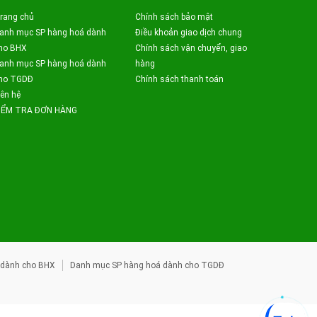
rang chủ
Chính sách bảo mật
anh mục SP hàng hoá dành
Điều khoản giao dịch chung
ho BHX
Chính sách vận chuyển, giao
anh mục SP hàng hoá dành
hàng
ho TGDĐ
Chính sách thanh toán
iên hệ
IỂM TRA ĐƠN HÀNG
 dành cho BHX
Danh mục SP hàng hoá dành cho TGDĐ