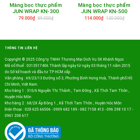
Màng bọc thực phẩm
Màng bọc thực phẩm
JUN WRAP KN-300
JUN WRAP KN-500
79.000₫
89.000₫
114.000₫
130.000₫
THÔNG TIN LIÊN HỆ
Copyright © 2025 Công ty TNHH Thương Mại Dịch Vụ SX Khánh Ngọc
Mã số thuế : 0313517406 Thành lập ngày từ ngày 03 tháng 11 năm 2015
do Sở kế hoạch và đầu tư TP HCM cấp.
Văn phòng : 69/23/13 Đường số 3, Phường Bình Hưng Hoà, Thành phố Hồ
Chí Minh, Việt Nam.
Kho hàng 1 : 310/6 Nguyễn Thị Thảnh , Tam Đông , Xã Thới Tam Thôn ,
Huyện Hóc Môn
Kho hàng 2 : 68/2X Ấp Đông 1 , Xã Thới Tam Thôn , Huyện Hóc Môn
Điện thoại : 028 625 66506 - 0909 682 189 - 082 7158 413 - 096 298 10 17 -
0961 208 617