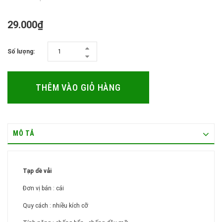
29.000₫
Số lượng:
THÊM VÀO GIỎ HÀNG
MÔ TẢ
Tạp dề vải
Đơn vị bán : cái
Quy cách : nhiều kích cỡ