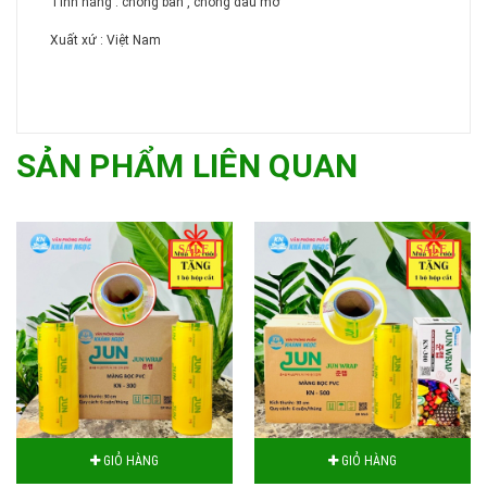
Tính năng : chống bẩn , chống dầu mỡ
Xuất xứ : Việt Nam
SẢN PHẨM LIÊN QUAN
SALE
SALE
GIỎ HÀNG
GIỎ HÀNG