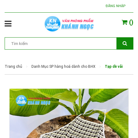
ĐĂNG NHẬP
(
)
Trang chủ
Danh Mục SP hàng hoá dành cho BHX
Tạp dề vải