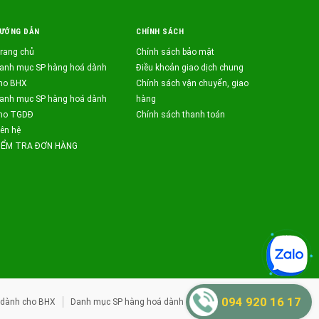
ƯỚNG DẪN
CHÍNH SÁCH
rang chủ
Chính sách bảo mật
anh mục SP hàng hoá dành
Điều khoản giao dịch chung
ho BHX
Chính sách vận chuyển, giao
anh mục SP hàng hoá dành
hàng
ho TGDĐ
Chính sách thanh toán
iên hệ
IỂM TRA ĐƠN HÀNG
094 920 16 17
 dành cho BHX
Danh mục SP hàng hoá dành cho TGDĐ