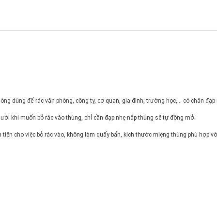
g dùng để rác văn phòng, công ty, cơ quan, gia đình, trường học,... có chân đạp 
ười khi muốn bỏ rác vào thùng, chỉ cần đạp nhẹ nắp thùng sẽ tự động mở.
iện cho việc bỏ rác vào, không làm quấy bẩn, kích thước miệng thùng phù hợp với 