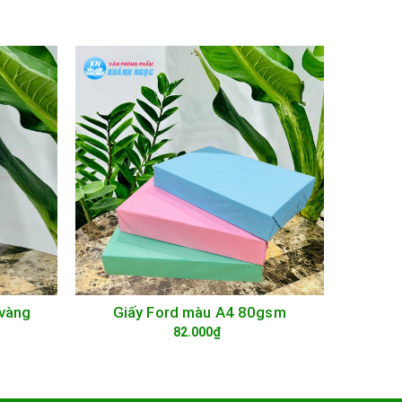
vàng
Giấy Ford màu A4 80gsm
Giấy bì
TÙY CHỌN
82.000₫