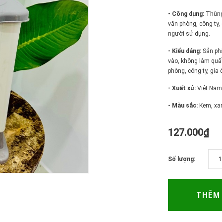
- Công dụng:
Thùng 
văn phòng, công ty, 
người sử dụng.
- Kiểu dáng:
Sản phẩ
vào, không làm quấy
phòng, công ty, gia 
- Xuất xứ:
Việt Nam
- Màu sắc:
Kem, xan
127.000₫
Số lượng:
THÊM 