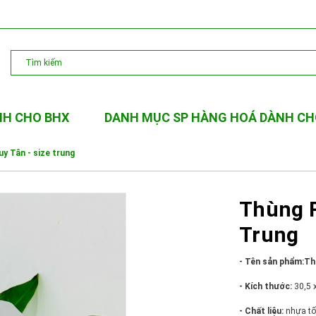
NH CHO BHX
DANH MỤC SP HÀNG HOÁ DÀNH CH
y Tân - size trung
Thùng R
Trung
- Tên sản phẩm:Th
- Kích thước
:
30,5 
- Chất liệu:
nhựa tố