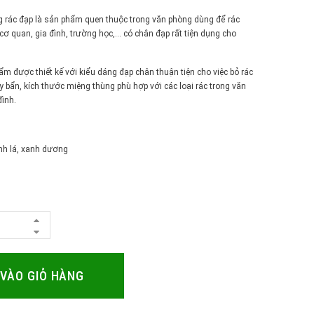
rác đạp là sản phẩm quen thuộc trong văn phòng dùng để rác
cơ quan, gia đình, trường học,... có chân đạp rất tiện dụng cho
m được thiết kế với kiểu dáng đạp chân thuận tiện cho việc bỏ rác
 bẩn, kích thước miệng thùng phù hợp với các loại rác trong văn
đình.
h lá, xanh dương
VÀO GIỎ HÀNG