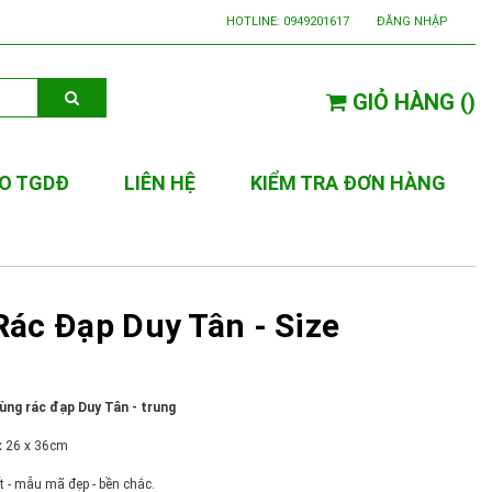
HOTLINE:
0949201617
ĐĂNG NHẬP
GIỎ HÀNG
(
)
O TGDĐ
LIÊN HỆ
KIỂM TRA ĐƠN HÀNG
ác Đạp Duy Tân - Size
ùng rác đạp Duy Tân - trung
x 26 x 36cm
t - mẫu mã đẹp - bền chắc.