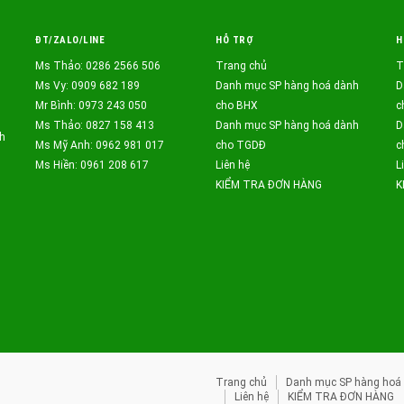
ĐT/ZALO/LINE
HỖ TRỢ
H
Ms Thảo: 0286 2566 506
Trang chủ
T
Ms Vy: 0909 682 189
Danh mục SP hàng hoá dành
D
Mr Bình: 0973 243 050
cho BHX
c
Ms Thảo: 0827 158 413
Danh mục SP hàng hoá dành
D
h
Ms Mỹ Anh: 0962 981 017
cho TGDĐ
c
Ms Hiền: 0961 208 617
Liên hệ
L
KIỂM TRA ĐƠN HÀNG
K
Trang chủ
Danh mục SP hàng hoá
Liên hệ
KIỂM TRA ĐƠN HÀNG