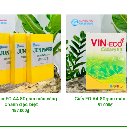
Jun FO A4 80gsm màu vàng
Giấy FO A4 80gsm màu 
GIỎ HÀNG
GIỎ HÀNG
chanh đặc biệt
81.000₫
157.000₫