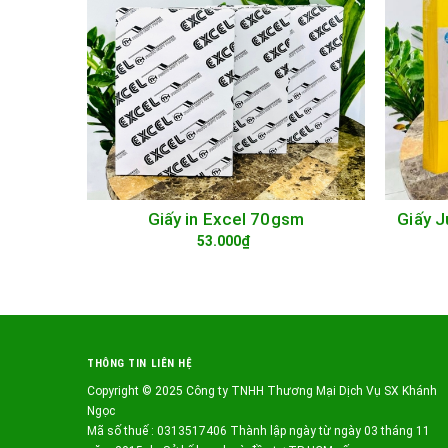
Giấy 
Giấy in Excel 70gsm
TÙY CHỌN
53.000₫
THÔNG TIN LIÊN HỆ
Copyright © 2025 Công ty TNHH Thương Mại Dịch Vụ SX Khánh
Ngọc
Mã số thuế : 0313517406 Thành lập ngày từ ngày 03 tháng 11