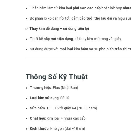
Thân bấm làm từ
kim loại phủ sơn cao cấp
hoặc kết hợp
nhựa
Bộ phận lò xo đàn hồi tốt, đảm bảo
tuổi thọ lâu dài và hiệu su
✅
Thay kim dễ dàng – sử dụng tiện lợi
Thiết kế
nắp mở tiện dụng
, dễ thay kim chỉ trong vài giây.
Sử dụng được với
mọi loại kim bấm số 10 phổ biến trên thị 
Thông Số Kỹ Thuật
Thương hiệu
: Plus (Nhật Bản)
Loại kim sử dụng
: Số 10
Sức bấm
: 10 – 15 tờ giấy A4 (70–80gsm)
Chất liệu
: Kim loại + nhựa cao cấp
Kích thước
: Nhỏ gọn (dài ~10 cm)