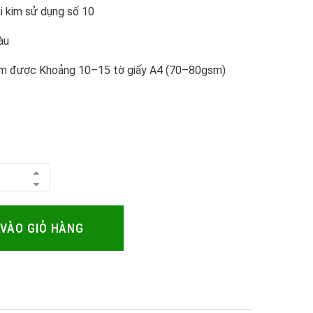
ại kim sử dụng số 10
àu
m được Khoảng 10–15 tờ giấy A4 (70–80gsm)
VÀO GIỎ HÀNG