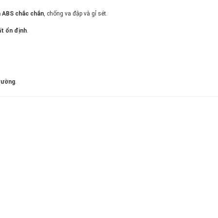
 ABS chắc chắn
, chống va đập và gỉ sét.
ất ổn định
.
trường
.