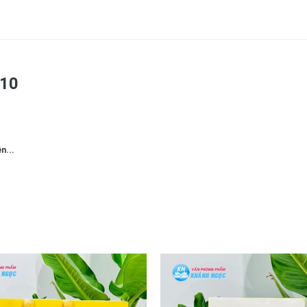
 10
n...