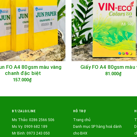
Jun FO A4 80gsm màu vàng
Giấy FO A4 80gsm màu 
GIỎ HÀNG
GIỎ HÀNG
chanh đặc biệt
81.000₫
157.000₫
ĐT/ZALO/LINE
HỖ TRỢ
H
Ms Thảo: 0286 2566 506
Trang chủ
T
Ms Vy: 0909 682 189
Danh mục SP hàng hoá dành
D
Mr Bình: 0973 243 050
cho BHX
c