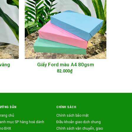
vàng
Giấy Ford màu A4 80gsm
Giấy bì
TÙY CHỌN
82.000₫
ƯỚNG DẪN
CHÍNH SÁCH
rang chủ
Chính sách bảo mật
anh mục SP hàng hoá dành
Điều khoản giao dịch chung
ho BHX
Chính sách vận chuyển, giao