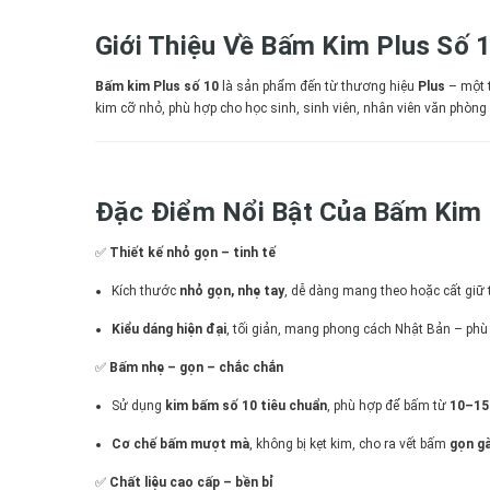
Giới Thiệu Về Bấm Kim Plus Số 
Bấm kim Plus số 10
là sản phẩm đến từ thương hiệu
Plus
– một t
kim cỡ nhỏ, phù hợp cho học sinh, sinh viên, nhân viên văn phòn
Đặc Điểm Nổi Bật Của Bấm Kim 
✅
Thiết kế nhỏ gọn – tinh tế
Kích thước
nhỏ gọn, nhẹ tay
, dễ dàng mang theo hoặc cất giữ 
Kiểu dáng hiện đại
, tối giản, mang phong cách Nhật Bản – phù
✅
Bấm nhẹ – gọn – chắc chắn
Sử dụng
kim bấm số 10 tiêu chuẩn
, phù hợp để bấm từ
10–15 
Cơ chế bấm mượt mà
, không bị kẹt kim, cho ra vết bấm
gọn gà
✅
Chất liệu cao cấp – bền bỉ