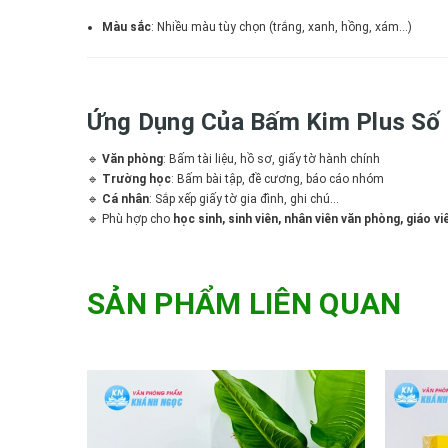
Màu sắc
: Nhiều màu tùy chọn (trắng, xanh, hồng, xám…)
Ứng Dụng Của Bấm Kim Plus Số
🔹
Văn phòng
: Bấm tài liệu, hồ sơ, giấy tờ hành chính
🔹
Trường học
: Bấm bài tập, đề cương, báo cáo nhóm
🔹
Cá nhân
: Sắp xếp giấy tờ gia đình, ghi chú…
🔹 Phù hợp cho
học sinh, sinh viên, nhân viên văn phòng, giáo viê
SẢN PHẨM LIÊN QUAN