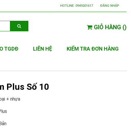
HOTLINE:
0949201617
ĐĂNG NHẬP
GIỎ HÀNG
(
)
O TGDĐ
LIÊN HỆ
KIỂM TRA ĐƠN HÀNG
 Plus Số 10
oại + nhựa
Plus
Bản