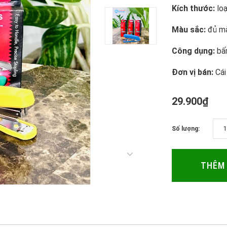
Kích thước:
lo
Màu sắc:
đủ m
Công dụng:
bấ
Đơn vị bán:
Cái
29.900₫
Số lượng:
THÊM 