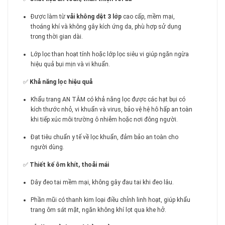
Được làm từ
vải không dệt 3 lớp
cao cấp, mềm mại,
thoáng khí và không gây kích ứng da, phù hợp sử dụng
trong thời gian dài.
Lớp lọc than hoạt tính hoặc lớp lọc siêu vi giúp ngăn ngừa
hiệu quả bụi mịn và vi khuẩn.
✅
Khả năng lọc hiệu quả
Khẩu trang AN TÂM có khả năng lọc được các hạt bụi có
kích thước nhỏ, vi khuẩn và virus, bảo vệ hệ hô hấp an toàn
khi tiếp xúc môi trường ô nhiễm hoặc nơi đông người.
Đạt tiêu chuẩn y tế về lọc khuẩn, đảm bảo an toàn cho
người dùng.
✅
Thiết kế ôm khít, thoải mái
Dây đeo tai mềm mại, không gây đau tai khi đeo lâu.
Phần mũi có thanh kim loại điều chỉnh linh hoạt, giúp khẩu
trang ôm sát mặt, ngăn không khí lọt qua khe hở.