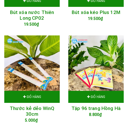
GIỎ HÀNG
GIỎ HÀNG
Bút xóa nước Thiên
Bút xóa kéo Plus 12M
Long CP02
19.500₫
19.500₫
GIỎ HÀNG
GIỎ HÀNG
Thước kẻ dẻo WinQ
Tập 96 trang Hồng Hà
30cm
8.800₫
5.000₫