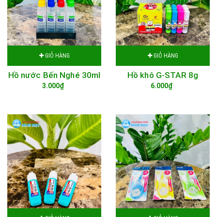
GIỎ HÀNG
GIỎ HÀNG
Hồ nước Bến Nghé 30ml
Hồ khô G-STAR 8g
3.000₫
6.000₫