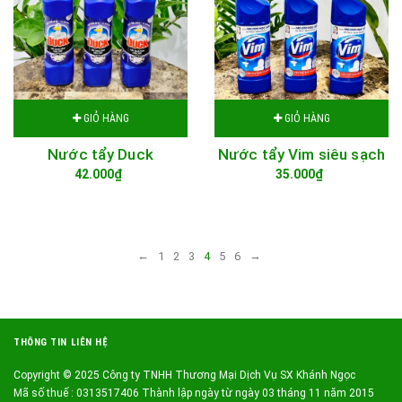
GIỎ HÀNG
GIỎ HÀNG
Nước tẩy Duck
Nước tẩy Vim siêu sạch
42.000₫
35.000₫
←
→
1
2
3
4
5
6
THÔNG TIN LIÊN HỆ
Copyright © 2025 Công ty TNHH Thương Mại Dịch Vụ SX Khánh Ngọc
Mã số thuế : 0313517406 Thành lập ngày từ ngày 03 tháng 11 năm 2015