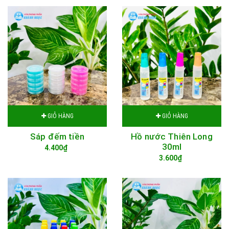
GIỎ HÀNG
GIỎ HÀNG
Sáp đếm tiền
Hồ nước Thiên Long
30ml
4.400₫
3.600₫