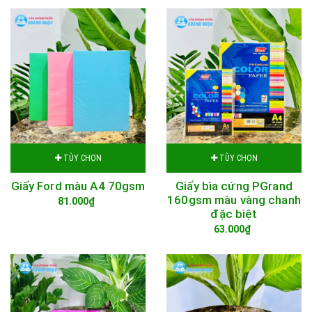
TÙY CHỌN
TÙY CHỌN
Giấy Ford màu A4 70gsm
Giấy bìa cứng PGrand
160gsm màu vàng chanh
81.000₫
đặc biệt
63.000₫