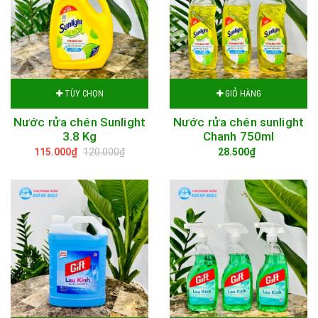
TÙY CHỌN
GIỎ HÀNG
Nước rửa chén Sunlight
Nước rửa chén sunlight
3.8 Kg
Chanh 750ml
115.000₫
120.000₫
28.500₫