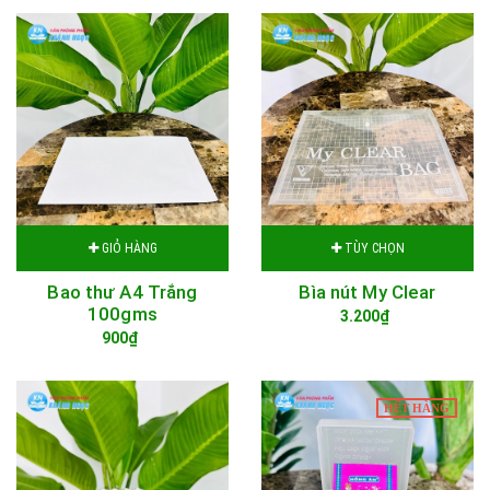
GIỎ HÀNG
TÙY CHỌN
Bao thư A4 Trắng
Bìa nút My Clear
100gms
3.200₫
900₫
HẾT HÀNG