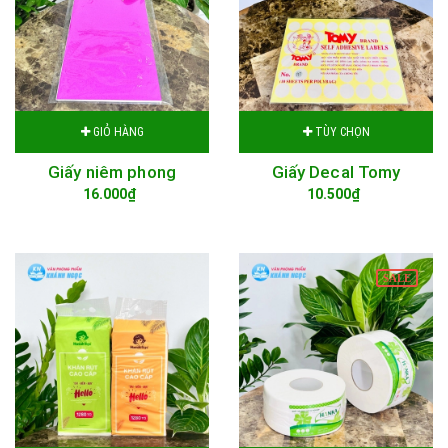
GIỎ HÀNG
TÙY CHỌN
Giấy niêm phong
Giấy Decal Tomy
16.000₫
10.500₫
SALE