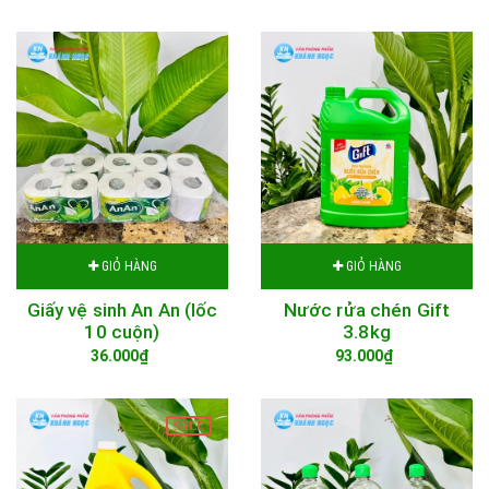
GIỎ HÀNG
GIỎ HÀNG
Giấy vệ sinh An An (lốc
Nước rửa chén Gift
10 cuộn)
3.8kg
36.000₫
93.000₫
SALE