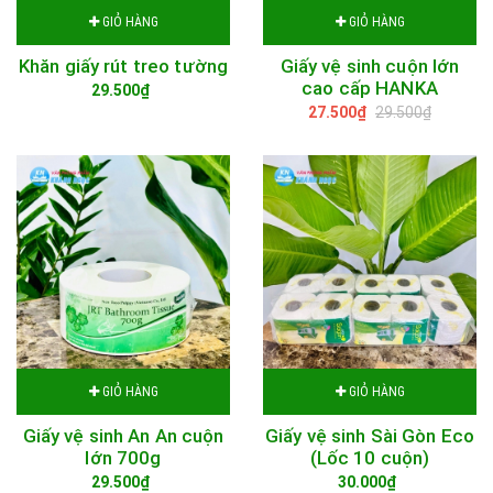
GIỎ HÀNG
GIỎ HÀNG
Khăn giấy rút treo tường
Giấy vệ sinh cuộn lớn
cao cấp HANKA
29.500₫
27.500₫
29.500₫
GIỎ HÀNG
GIỎ HÀNG
Giấy vệ sinh An An cuộn
Giấy vệ sinh Sài Gòn Eco
lớn 700g
(Lốc 10 cuộn)
29.500₫
30.000₫