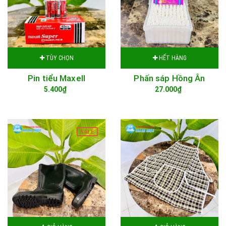
TÙY CHỌN
HẾT HÀNG
Pin tiểu Maxell
Phấn sáp Hồng Ân
5.400₫
27.000₫
SALE