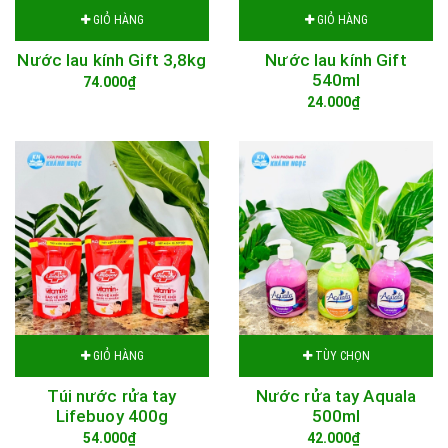
GIỎ HÀNG
GIỎ HÀNG
Nước lau kính Gift 3,8kg
Nước lau kính Gift
540ml
74.000₫
24.000₫
GIỎ HÀNG
TÙY CHỌN
Túi nước rửa tay
Nước rửa tay Aquala
Lifebuoy 400g
500ml
54.000₫
42.000₫