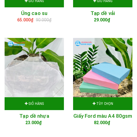
GIỎ HÀNG
GIỎ HÀNG
Ủng cao su
Tạp dề vải
65.000₫
90.000₫
29.000₫
GIỎ HÀNG
TÙY CHỌN
Tạp dề nhựa
Giấy Ford màu A4 80gsm
23.000₫
82.000₫